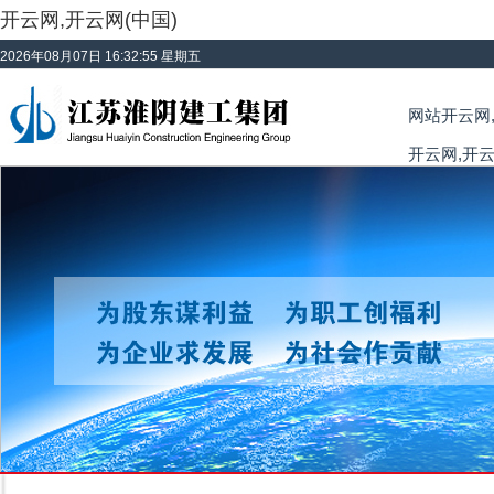
开云网,开云网(中国)
2026年08月07日 16:32:56 星期五
网站开云网,
开云网,开云