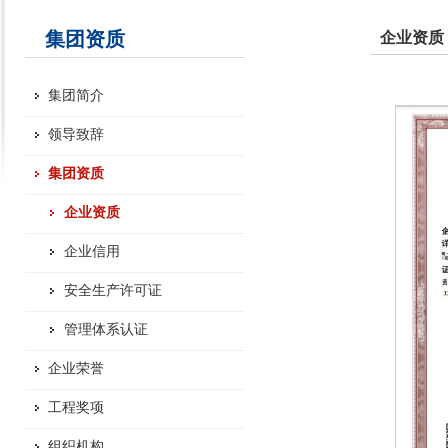
集团资质
企业资质
集团简介
领导致辞
集团资质
企业资质
企业信用
安全生产许可证
管理体系认证
企业荣誉
工程奖项
组织机构