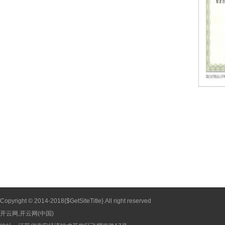
Copyright © 2014-2018{$GetSiteTitle}.All right reserved
开云网,开云网(中国)