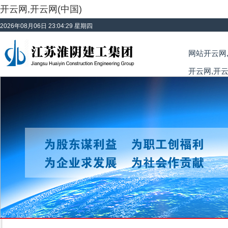
开云网,开云网(中国)
2026年08月06日 23:04:29 星期四
网站开云网,
开云网,开云