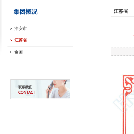
集团概况
江苏省
淮安市
江苏省
全国