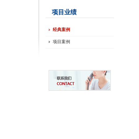
项目业绩
经典案例
项目案例