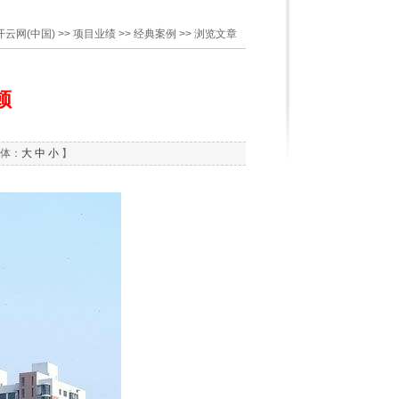
开云网(中国)
>>
项目业绩
>>
经典案例
>> 浏览文章
顿
字体：
大
中
小
】