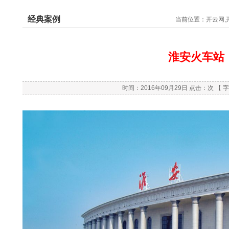
经典案例
当前位置：
开云网,
淮安火车站
时间：2016年09月29日
点击：
次
【 