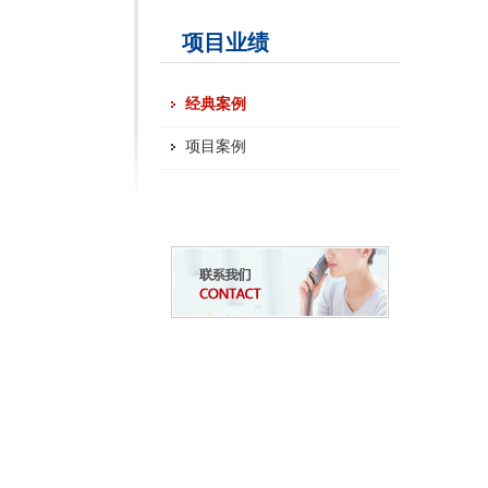
项目业绩
经典案例
项目案例