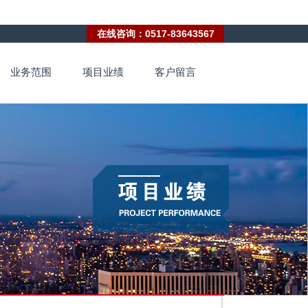
在线咨询：0517-83643567
业务范围
项目业绩
客户留言