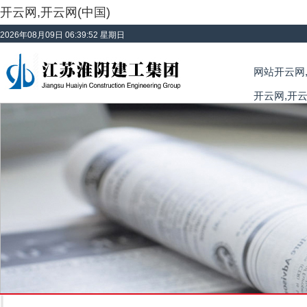
开云网,开云网(中国)
2026年08月09日 06:39:53 星期日
网站开云网,
开云网,开云