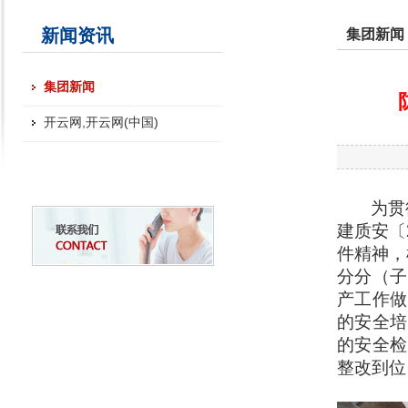
新闻资讯
集团新闻
集团新闻
开云网,开云网(中国)
为贯
建质安〔2
件精神，
分分（子
产工作做
的安全培
的安全检
整改到位