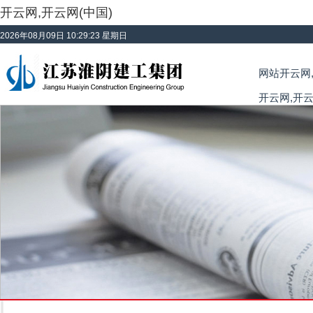
开云网,开云网(中国)
2026年08月09日 10:29:24 星期日
网站开云网,
开云网,开云