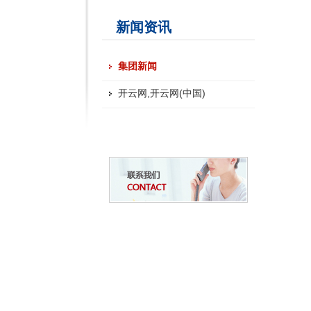
新闻资讯
集团新闻
开云网,开云网(中国)