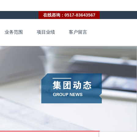
在线咨询：0517-83643567
业务范围
项目业绩
客户留言