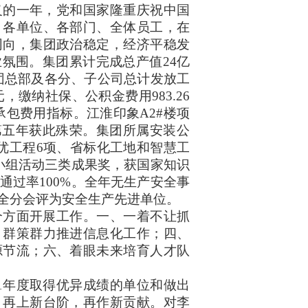
意义的一年，党和国家隆重庆祝中国
，各单位、各部门、全体员工，在
同向，集团政治稳定，经济平稳发
氛围。集团累计完成总产值24亿
集团总部及各分、子公司总计发放工
万元，缴纳社保、公积金费用983.26
承包费用指标。江淮印象
A2#楼项
第五年获此殊荣。集团所属安装公
优工程6项、省标化工地和智慧工
理小组活动三类成果奖，获国家知识
通过率100%。全年无生产安全事
全分会评为安全生产先进单位。
七个方面开展工作。一、一着不让抓
、群策群力推进信息化工作；四、
源节流；六、着眼未来培育人才队
21年度取得优异成绩的单位和做出
，再上新台阶，再作新贡献。对李