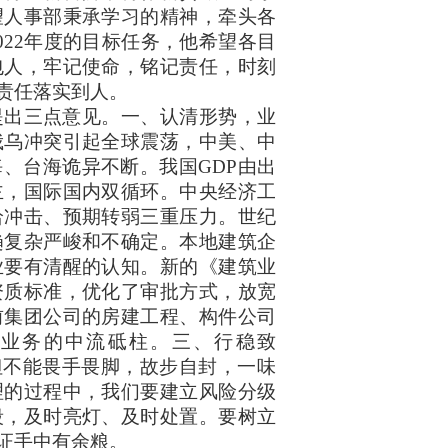
望人事部秉承学习的精神，牵头各
022年度的目标任务，他希望各目
包人，牢记使命，铭记责任，时刻
责任落实到人。
他提出三点意见。一、认清形势，业
俄乌冲突引起全球震荡，中美、中
、台海诡异不断。我国GDP由出
主，国际国内双循环。中央经济工
给冲击、预期转弱三重压力。世纪
趋复杂严峻和不确定。本地建筑企
业要有清醒的认知。新的《建筑业
资质标准，优化了审批方式，放宽
前集团公司的房建工程、构件公司
业务的中流砥柱。三、行稳致
但不能畏手畏脚，故步自封，一味
理的过程中，我们要建立风险分级
段，及时亮灯、及时处置。要树立
证手中有余粮。