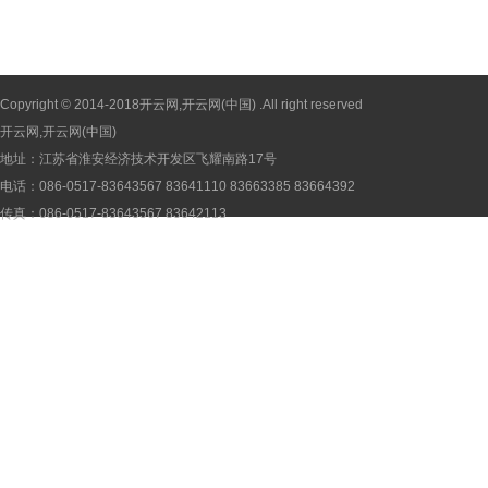
Copyright © 2014-2018开云网,开云网(中国) .All right reserved
开云网,开云网(中国)
地址：江苏省淮安经济技术开发区飞耀南路17号
电话：086-0517-83643567 83641110 83663385 83664392
传真：086-0517-83643567 83642113