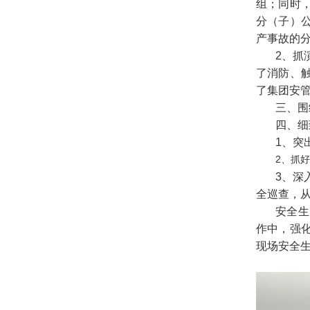
组；同时
分（子）
产事故的
2、抓
了消防、
了集团安
三、围
四、细
1、突
2
、抓好
3、深
全巡查，
安全生
作中，强
现场安全