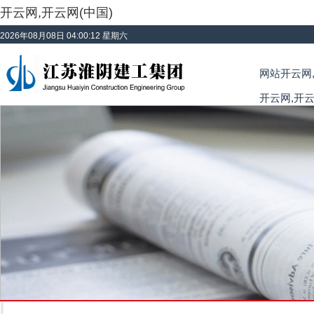
开云网,开云网(中国)
2026年08月08日 04:00:13 星期六
网站开云网,
开云网,开云